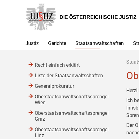
Zur
Zum
Zum
Hauptnavigation
Inhalt
Untermenü
[1]
[2]
[3]
DIE ÖSTERREICHISCHE JUSTIZ
Justiz
Gerichte
Staatsanwaltschaften
St
Staat
Recht einfach erklärt
Ob
Liste der Staatsanwaltschaften
Generalprokuratur
Herzl
Oberstaatsanwaltschaftssprengel
Ich b
Wien
Innsb
Oberstaatsanwaltschaftssprengel
Spren
Graz
Der O
Oberstaatsanwaltschaftssprengel
nachg
Linz