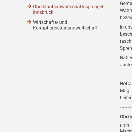
Gemei
Oberstaatsanwaltschaftssprengel
Wahrn
Innsbruck
bezei
Wirtschafts- und
In un
Korruptionsstaatsanwaltschaft
besch
rasch
Spreng
Näher
Justi
Hofra
Mag.
Leite
Obers
6020 
Maxim