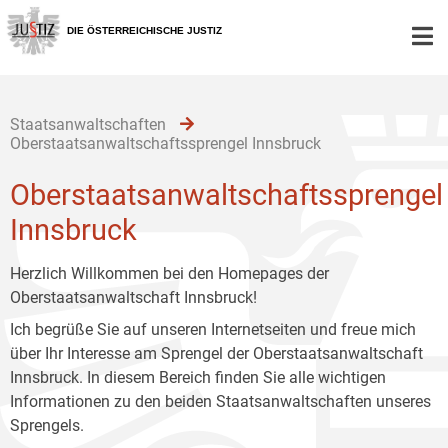
Zur
Zum
Zum
Hauptnavigation
Inhalt
Untermenü
DIE ÖSTERREICHISCHE JUSTIZ
[1]
[2]
[3]
Staatsanwaltschaften
Oberstaatsanwaltschaftssprengel Innsbruck
Oberstaatsanwaltschaftssprengel
Innsbruck
Herzlich Willkommen bei den Homepages der
Oberstaatsanwaltschaft Innsbruck!
Ich begrüße Sie auf unseren Internetseiten und freue mich
über Ihr Interesse am Sprengel der Oberstaatsanwaltschaft
Innsbruck. In diesem Bereich finden Sie alle wichtigen
Informationen zu den beiden Staatsanwaltschaften unseres
Sprengels.