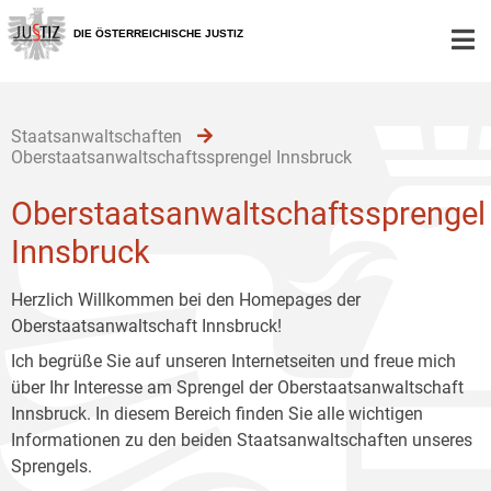
Zur
Zum
Zum
Hauptnavigation
Inhalt
Untermenü
DIE ÖSTERREICHISCHE JUSTIZ
[1]
[2]
[3]
Staatsanwaltschaften
Oberstaatsanwaltschaftssprengel Innsbruck
Oberstaatsanwaltschaftssprengel
Innsbruck
Herzlich Willkommen bei den Homepages der
Oberstaatsanwaltschaft Innsbruck!
Ich begrüße Sie auf unseren Internetseiten und freue mich
über Ihr Interesse am Sprengel der Oberstaatsanwaltschaft
Innsbruck. In diesem Bereich finden Sie alle wichtigen
Informationen zu den beiden Staatsanwaltschaften unseres
Sprengels.