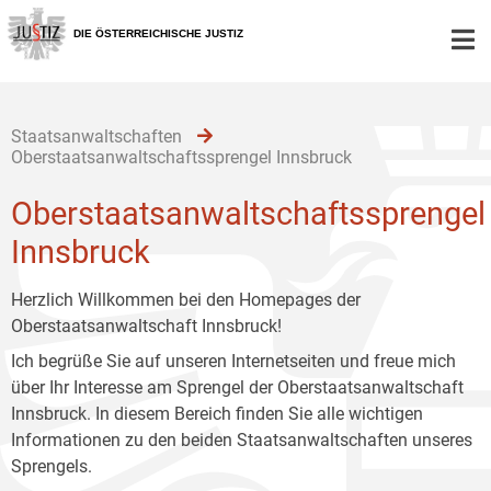
Zur
Zum
Zum
Hauptnavigation
Inhalt
Untermenü
DIE ÖSTERREICHISCHE JUSTIZ
[1]
[2]
[3]
Staatsanwaltschaften
Oberstaatsanwaltschaftssprengel Innsbruck
Oberstaatsanwaltschaftssprengel
Innsbruck
Herzlich Willkommen bei den Homepages der
Oberstaatsanwaltschaft Innsbruck!
Ich begrüße Sie auf unseren Internetseiten und freue mich
über Ihr Interesse am Sprengel der Oberstaatsanwaltschaft
Innsbruck. In diesem Bereich finden Sie alle wichtigen
Informationen zu den beiden Staatsanwaltschaften unseres
Sprengels.