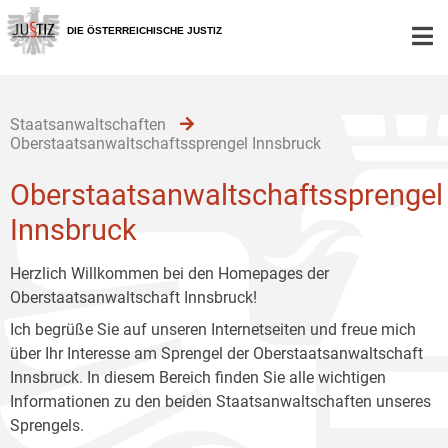
Zur
Zum
Zum
Hauptnavigation
Inhalt
Untermenü
DIE ÖSTERREICHISCHE JUSTIZ
[1]
[2]
[3]
Staatsanwaltschaften
Oberstaatsanwaltschaftssprengel Innsbruck
Oberstaatsanwaltschaftssprengel
Innsbruck
Herzlich Willkommen bei den Homepages der
Oberstaatsanwaltschaft Innsbruck!
Ich begrüße Sie auf unseren Internetseiten und freue mich
über Ihr Interesse am Sprengel der Oberstaatsanwaltschaft
Innsbruck. In diesem Bereich finden Sie alle wichtigen
Informationen zu den beiden Staatsanwaltschaften unseres
Sprengels.