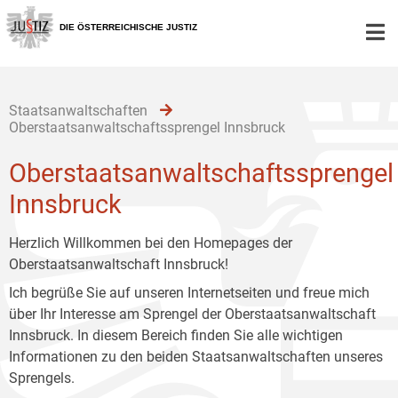
Zur
Zum
Zum
Hauptnavigation
Inhalt
Untermenü
DIE ÖSTERREICHISCHE JUSTIZ
[1]
[2]
[3]
Staatsanwaltschaften
Oberstaatsanwaltschaftssprengel Innsbruck
Oberstaatsanwaltschaftssprengel
Innsbruck
Herzlich Willkommen bei den Homepages der
Oberstaatsanwaltschaft Innsbruck!
Ich begrüße Sie auf unseren Internetseiten und freue mich
über Ihr Interesse am Sprengel der Oberstaatsanwaltschaft
Innsbruck. In diesem Bereich finden Sie alle wichtigen
Informationen zu den beiden Staatsanwaltschaften unseres
Sprengels.