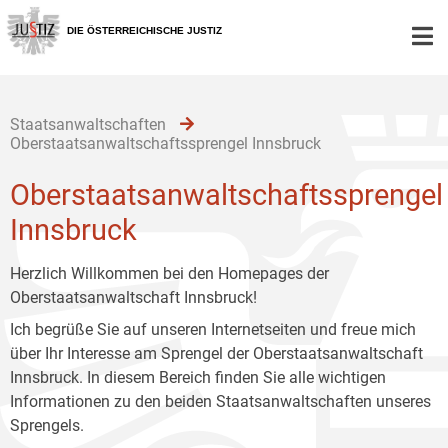
Zur
Zum
Zum
Hauptnavigation
Inhalt
Untermenü
DIE ÖSTERREICHISCHE JUSTIZ
[1]
[2]
[3]
Staatsanwaltschaften
Oberstaatsanwaltschaftssprengel Innsbruck
Oberstaatsanwaltschaftssprengel
Innsbruck
Herzlich Willkommen bei den Homepages der
Oberstaatsanwaltschaft Innsbruck!
Ich begrüße Sie auf unseren Internetseiten und freue mich
über Ihr Interesse am Sprengel der Oberstaatsanwaltschaft
Innsbruck. In diesem Bereich finden Sie alle wichtigen
Informationen zu den beiden Staatsanwaltschaften unseres
Sprengels.