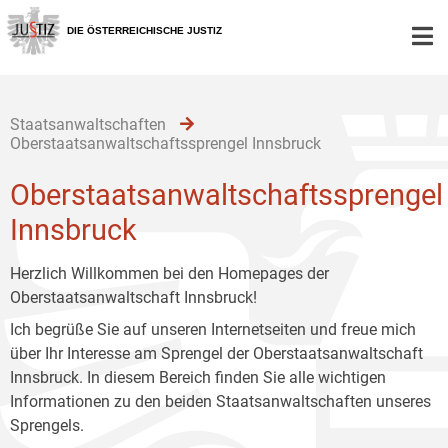
Zur
Zum
Zum
Hauptnavigation
Inhalt
Untermenü
DIE ÖSTERREICHISCHE JUSTIZ
[1]
[2]
[3]
Staatsanwaltschaften
Oberstaatsanwaltschaftssprengel Innsbruck
Oberstaatsanwaltschaftssprengel
Innsbruck
Herzlich Willkommen bei den Homepages der
Oberstaatsanwaltschaft Innsbruck!
Ich begrüße Sie auf unseren Internetseiten und freue mich
über Ihr Interesse am Sprengel der Oberstaatsanwaltschaft
Innsbruck. In diesem Bereich finden Sie alle wichtigen
Informationen zu den beiden Staatsanwaltschaften unseres
Sprengels.