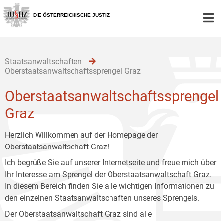
Zur
Zum
Zum
Hauptnavigation
Inhalt
Untermenü
DIE ÖSTERREICHISCHE JUSTIZ
[1]
[2]
[3]
Staatsanwaltschaften
Oberstaatsanwaltschaftssprengel Graz
Oberstaatsanwaltschaftssprengel
Graz
Herzlich Willkommen auf der Homepage der
Oberstaatsanwaltschaft Graz!
Ich begrüße Sie auf unserer Internetseite und freue mich über
Ihr Interesse am Sprengel der Oberstaatsanwaltschaft Graz.
In diesem Bereich finden Sie alle wichtigen Informationen zu
den einzelnen Staatsanwaltschaften unseres Sprengels.
Der Oberstaatsanwaltschaft Graz sind alle