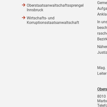
Gemei
Oberstaatsanwaltschaftssprengel
Aufga
Innsbruck
Ankla
Wirtschafts- und
In un
Korruptionsstaatsanwaltschaft
besch
rasch
Bezir
Näher
Justi
Mag. 
Leite
Obers
8010 
Marbu
Telef