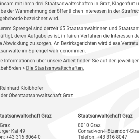
nsam mit ihren drei Staatsanwaltschaften in Graz, Klagenfurt u
be der Wahrnehmung der öffentlichen Interessen in der Strafrec
gebehörde bezeichnet wird.
serem Sprengel sind derzeit 65 Staatsanwältinnen und Staatsan
äftigt, deren Aufgabe es ist, in fairen Verfahren die Interessen 
e Abwicklung zu sorgen. An Bezirksgerichten wird diese Vertre
ksanwälte im Sprengel wahrgenommen.
e Informationen über unsere Arbeit finden Sie auf den jeweiligen
zbehörden >
Die Staatsanwaltschaften.
Reinhard Kloibhofer
r der Oberstaatsanwaltschaft Graz
taatsanwaltschaft Graz
Staatsanwaltschaft Graz
Graz
8010 Graz
rger Kai 49
Conrad-von-Hötzendorf-Str
on: +43 316 8064 0
Telefon: +43 316 8047