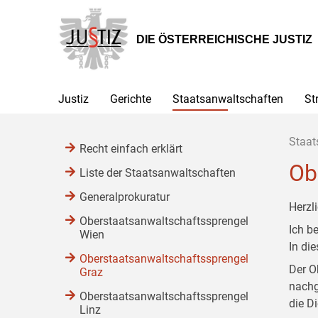
Zur
Zum
Zum
Hauptnavigation
Inhalt
Untermenü
[1]
[2]
[3]
DIE ÖSTERREICHISCHE JUSTIZ
Justiz
Gerichte
Staatsanwaltschaften
St
Staat
Recht einfach erklärt
Ob
Liste der Staatsanwaltschaften
Generalprokuratur
Herzl
Oberstaatsanwaltschaftssprengel
Ich b
Wien
In di
Oberstaatsanwaltschaftssprengel
Der O
Graz
nachg
Oberstaatsanwaltschaftssprengel
die D
Linz