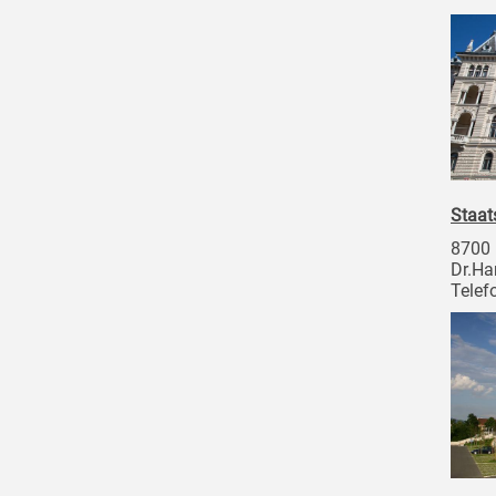
Staat
8700
Dr.Ha
Telef