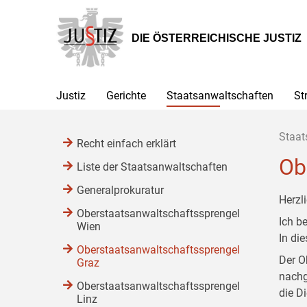
Zur
Zum
Zum
Hauptnavigation
Inhalt
Untermenü
[1]
[2]
[3]
DIE ÖSTERREICHISCHE JUSTIZ
Justiz
Gerichte
Staatsanwaltschaften
St
Staat
Recht einfach erklärt
Ob
Liste der Staatsanwaltschaften
Generalprokuratur
Herzl
Oberstaatsanwaltschaftssprengel
Ich b
Wien
In di
Oberstaatsanwaltschaftssprengel
Der O
Graz
nachg
Oberstaatsanwaltschaftssprengel
die D
Linz