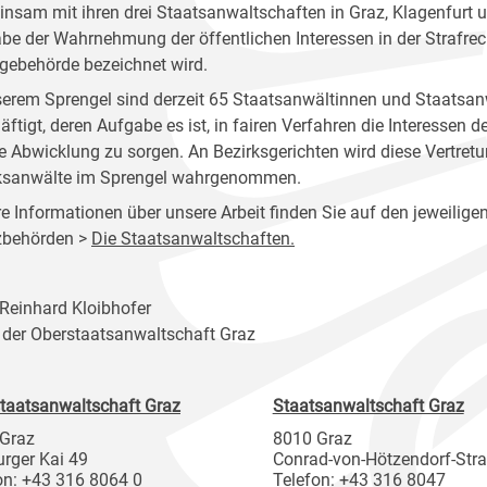
nsam mit ihren drei Staatsanwaltschaften in Graz, Klagenfurt u
be der Wahrnehmung der öffentlichen Interessen in der Strafrec
gebehörde bezeichnet wird.
serem Sprengel sind derzeit 65 Staatsanwältinnen und Staatsan
äftigt, deren Aufgabe es ist, in fairen Verfahren die Interessen 
e Abwicklung zu sorgen. An Bezirksgerichten wird diese Vertre
ksanwälte im Sprengel wahrgenommen.
e Informationen über unsere Arbeit finden Sie auf den jeweiligen
zbehörden >
Die Staatsanwaltschaften.
Reinhard Kloibhofer
r der Oberstaatsanwaltschaft Graz
taatsanwaltschaft Graz
Staatsanwaltschaft Graz
Graz
8010 Graz
rger Kai 49
Conrad-von-Hötzendorf-Str
on: +43 316 8064 0
Telefon: +43 316 8047