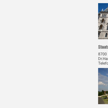
Staat
8700
Dr.Ha
Telef