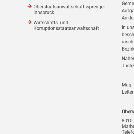
Gemei
Oberstaatsanwaltschaftssprengel
Aufga
Innsbruck
Ankla
Wirtschafts- und
In un
Korruptionsstaatsanwaltschaft
besch
rasch
Bezir
Näher
Justi
Mag. 
Leite
Obers
8010 
Marbu
Telef