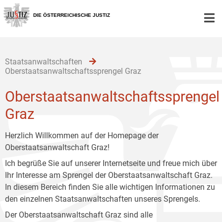
Zur
Zum
Zum
Hauptnavigation
Inhalt
Untermenü
DIE ÖSTERREICHISCHE JUSTIZ
[1]
[2]
[3]
Staatsanwaltschaften
Oberstaatsanwaltschaftssprengel Graz
Oberstaatsanwaltschaftssprengel
Graz
Herzlich Willkommen auf der Homepage der
Oberstaatsanwaltschaft Graz!
Ich begrüße Sie auf unserer Internetseite und freue mich über
Ihr Interesse am Sprengel der Oberstaatsanwaltschaft Graz.
In diesem Bereich finden Sie alle wichtigen Informationen zu
den einzelnen Staatsanwaltschaften unseres Sprengels.
Der Oberstaatsanwaltschaft Graz sind alle