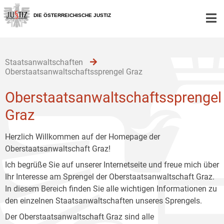
Zur
Zum
Zum
Hauptnavigation
Inhalt
Untermenü
DIE ÖSTERREICHISCHE JUSTIZ
[1]
[2]
[3]
Staatsanwaltschaften
Oberstaatsanwaltschaftssprengel Graz
Oberstaatsanwaltschaftssprengel
Graz
Herzlich Willkommen auf der Homepage der
Oberstaatsanwaltschaft Graz!
Ich begrüße Sie auf unserer Internetseite und freue mich über
Ihr Interesse am Sprengel der Oberstaatsanwaltschaft Graz.
In diesem Bereich finden Sie alle wichtigen Informationen zu
den einzelnen Staatsanwaltschaften unseres Sprengels.
Der Oberstaatsanwaltschaft Graz sind alle