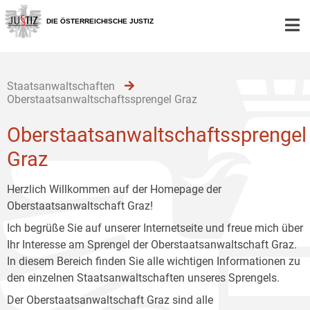
Zur
Zum
Zum
Hauptnavigation
Inhalt
Untermenü
DIE ÖSTERREICHISCHE JUSTIZ
[1]
[2]
[3]
Staatsanwaltschaften
Oberstaatsanwaltschaftssprengel Graz
Oberstaatsanwaltschaftssprengel
Graz
Herzlich Willkommen auf der Homepage der
Oberstaatsanwaltschaft Graz!
Ich begrüße Sie auf unserer Internetseite und freue mich über
Ihr Interesse am Sprengel der Oberstaatsanwaltschaft Graz.
In diesem Bereich finden Sie alle wichtigen Informationen zu
den einzelnen Staatsanwaltschaften unseres Sprengels.
Der Oberstaatsanwaltschaft Graz sind alle