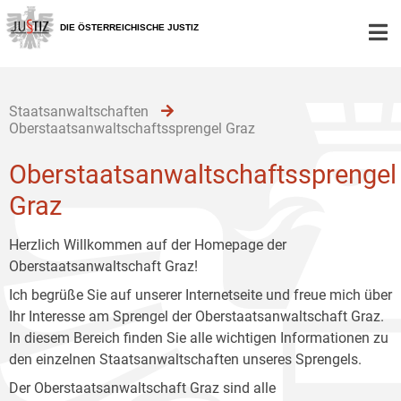
Zur
Zum
Zum
Hauptnavigation
Inhalt
Untermenü
DIE ÖSTERREICHISCHE JUSTIZ
[1]
[2]
[3]
Staatsanwaltschaften
Oberstaatsanwaltschaftssprengel Graz
Oberstaatsanwaltschaftssprengel
Graz
Herzlich Willkommen auf der Homepage der
Oberstaatsanwaltschaft Graz!
Ich begrüße Sie auf unserer Internetseite und freue mich über
Ihr Interesse am Sprengel der Oberstaatsanwaltschaft Graz.
In diesem Bereich finden Sie alle wichtigen Informationen zu
den einzelnen Staatsanwaltschaften unseres Sprengels.
Der Oberstaatsanwaltschaft Graz sind alle