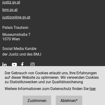
justiz.gv.at
bmj.gv.at
justizonline.gv.at
Palais Trautson
Museumstraße 7
1070 Wien
Social Media Kanäle
der Justiz und des BMJ
Der Gebrauch von Cookies erlaubt uns, Ihre Erfahrungen
Kontakt
auf dieser Website zu optimieren. Wir verwenden Cookies
zu Statistikzwecken und zur Qualitätssicherung
Impressum
Weitere Informationen zum Datenschutz finden Sie
hier
.
Datenschutz
Barrierefreiheit
Zustimmen
Ablehnen*
Hinweisgeber:innenplattform (für Mitarbeiter:innen)