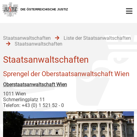
Zur
Zum
Zum
Hauptnavigation
Inhalt
Untermenü
DIE ÖSTERREICHISCHE JUSTIZ
[1]
[2]
[3]
Staatsanwaltschaften
Liste der Staatsanwaltschaften
Staatsanwaltschaften
Staatsanwaltschaften
Sprengel der Oberstaatsanwaltschaft Wien
Oberstaatsanwaltschaft Wien
1011 Wien
Schmerlingplatz 11
Telefon: +43 (0) 1 521 52 - 0