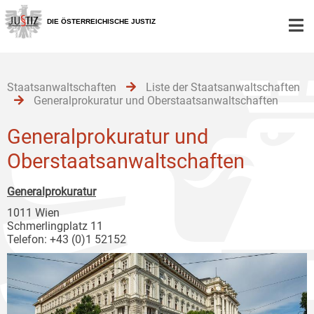
Zur
Zum
Zum
Hauptnavigation
Inhalt
Untermenü
DIE ÖSTERREICHISCHE JUSTIZ
[1]
[2]
[3]
Staatsanwaltschaften
Liste der Staatsanwaltschaften
Generalprokuratur und Oberstaatsanwaltschaften
Generalprokuratur und
Oberstaatsanwaltschaften
Generalprokuratur
1011 Wien
Schmerlingplatz 11
Telefon: +43 (0)1 52152