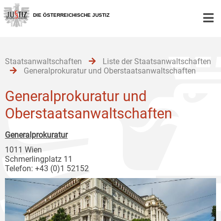
Zur
Zum
Zum
Hauptnavigation
Inhalt
Untermenü
DIE ÖSTERREICHISCHE JUSTIZ
[1]
[2]
[3]
Staatsanwaltschaften
Liste der Staatsanwaltschaften
Generalprokuratur und Oberstaatsanwaltschaften
Generalprokuratur und
Oberstaatsanwaltschaften
Generalprokuratur
1011 Wien
Schmerlingplatz 11
Telefon: +43 (0)1 52152