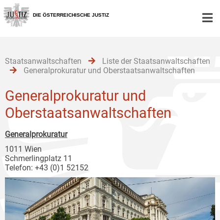
Zur
Zum
Zum
Hauptnavigation
Inhalt
Untermenü
DIE ÖSTERREICHISCHE JUSTIZ
[1]
[2]
[3]
Staatsanwaltschaften
Liste der Staatsanwaltschaften
Generalprokuratur und Oberstaatsanwaltschaften
Generalprokuratur und
Oberstaatsanwaltschaften
Generalprokuratur
1011 Wien
Schmerlingplatz 11
Telefon: +43 (0)1 52152