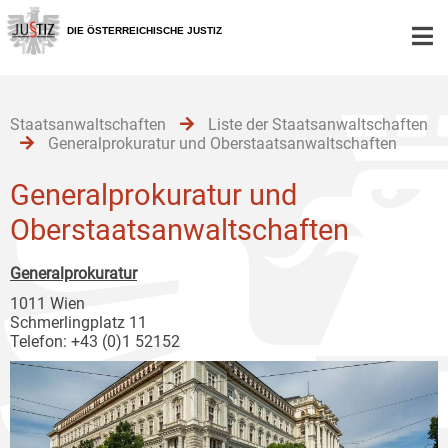
Zur
Zum
Zum
Hauptnavigation
Inhalt
Untermenü
DIE ÖSTERREICHISCHE JUSTIZ
[1]
[2]
[3]
Staatsanwaltschaften
Liste der Staatsanwaltschaften
Generalprokuratur und Oberstaatsanwaltschaften
Generalprokuratur und
Oberstaatsanwaltschaften
Generalprokuratur
1011 Wien
Schmerlingplatz 11
Telefon: +43 (0)1 52152