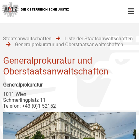
Zur
Zum
Zum
Hauptnavigation
Inhalt
Untermenü
DIE ÖSTERREICHISCHE JUSTIZ
[1]
[2]
[3]
Staatsanwaltschaften
Liste der Staatsanwaltschaften
Generalprokuratur und Oberstaatsanwaltschaften
Generalprokuratur und
Oberstaatsanwaltschaften
Generalprokuratur
1011 Wien
Schmerlingplatz 11
Telefon: +43 (0)1 52152