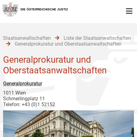
Zur
Zum
Zum
Hauptnavigation
Inhalt
Untermenü
DIE ÖSTERREICHISCHE JUSTIZ
[1]
[2]
[3]
Staatsanwaltschaften
Liste der Staatsanwaltschaften
Generalprokuratur und Oberstaatsanwaltschaften
Generalprokuratur und
Oberstaatsanwaltschaften
Generalprokuratur
1011 Wien
Schmerlingplatz 11
Telefon: +43 (0)1 52152