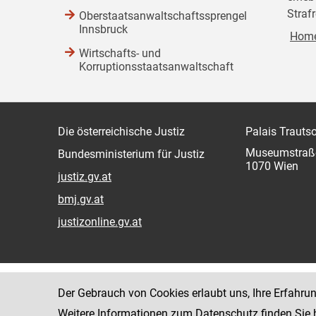
Strafr
Oberstaatsanwaltschaftssprengel
Innsbruck
Home
Wirtschafts- und
Korruptionsstaatsanwaltschaft
Die österreichische Justiz
Palais Trauts
Museumstraß
Bundesministerium für Justiz
1070 Wien
justiz.gv.at
bmj.gv.at
justizonline.gv.at
Der Gebrauch von Cookies erlaubt uns, Ihre Erfahru
Weitere Informationen zum Datenschutz finden Sie