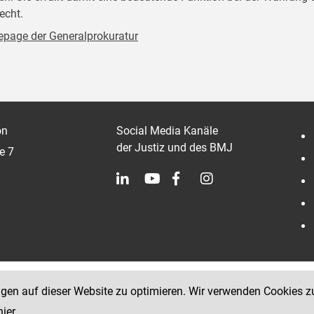
echt.
page der Generalprokuratur
on
Social Media Kanäle
der Justiz und des BMJ
e 7
ngen auf dieser Website zu optimieren. Wir verwenden Cookies z
hier
.