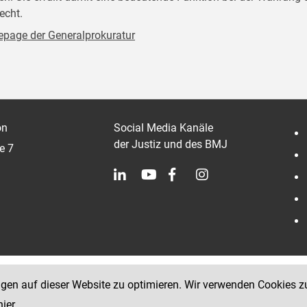
echt.
page der Generalprokuratur
on
Social Media Kanäle
der Justiz und des BMJ
e 7
ngen auf dieser Website zu optimieren. Wir verwenden Cookies z
hier
.