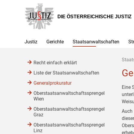
Zur
Zum
Zum
Hauptnavigation
Inhalt
Untermenü
[1]
[2]
[3]
DIE ÖSTERREICHISCHE JUSTIZ
Justiz
Gerichte
Staatsanwaltschaften
St
Staat
Recht einfach erklärt
Ge
Liste der Staatsanwaltschaften
Generalprokuratur
Eine 
Oberstaatsanwaltschaftssprengel
unter
Wien
Weisu
Oberstaatsanwaltschaftssprengel
Auch 
Graz
diese
Oberstaatsanwaltschaftssprengel
Obers
Linz
erheb