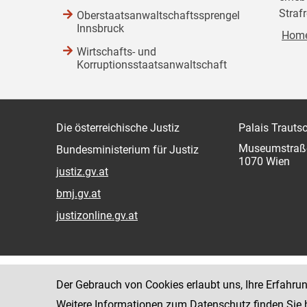
Strafr
Oberstaatsanwaltschaftssprengel
Innsbruck
Home
Wirtschafts- und
Korruptionsstaatsanwaltschaft
Die österreichische Justiz
Palais Trauts
Museumstraß
Bundesministerium für Justiz
1070 Wien
justiz.gv.at
bmj.gv.at
justizonline.gv.at
Der Gebrauch von Cookies erlaubt uns, Ihre Erfahru
Weitere Informationen zum Datenschutz finden Sie