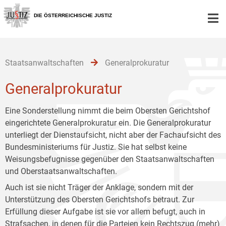
Zur
Zum
Zum
Hauptnavigation
Inhalt
Untermenü
DIE ÖSTERREICHISCHE JUSTIZ
[1]
[2]
[3]
Staatsanwaltschaften
Generalprokuratur
Generalprokuratur
Eine Sonderstellung nimmt die beim Obersten Gerichtshof
eingerichtete Generalprokuratur ein. Die Generalprokuratur
unterliegt der Dienstaufsicht, nicht aber der Fachaufsicht des
Bundesministeriums für Justiz. Sie hat selbst keine
Weisungsbefugnisse gegenüber den Staatsanwaltschaften
und Oberstaatsanwaltschaften.
Auch ist sie nicht Träger der Anklage, sondern mit der
Unterstützung des Obersten Gerichtshofs betraut. Zur
Erfüllung dieser Aufgabe ist sie vor allem befugt, auch in
Strafsachen, in denen für die Parteien kein Rechtszug (mehr)