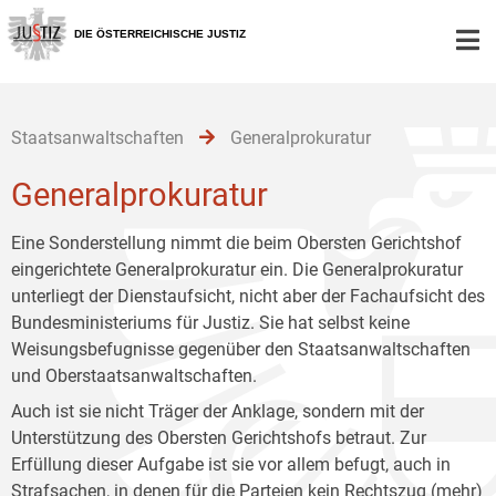
Zur
Zum
Zum
Hauptnavigation
Inhalt
Untermenü
DIE ÖSTERREICHISCHE JUSTIZ
[1]
[2]
[3]
Staatsanwaltschaften
Generalprokuratur
Generalprokuratur
Eine Sonderstellung nimmt die beim Obersten Gerichtshof
eingerichtete Generalprokuratur ein. Die Generalprokuratur
unterliegt der Dienstaufsicht, nicht aber der Fachaufsicht des
Bundesministeriums für Justiz. Sie hat selbst keine
Weisungsbefugnisse gegenüber den Staatsanwaltschaften
und Oberstaatsanwaltschaften.
Auch ist sie nicht Träger der Anklage, sondern mit der
Unterstützung des Obersten Gerichtshofs betraut. Zur
Erfüllung dieser Aufgabe ist sie vor allem befugt, auch in
Strafsachen, in denen für die Parteien kein Rechtszug (mehr)