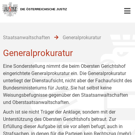
Zur
Zum
Zum
Hauptnavigation
Inhalt
Untermenü
DIE ÖSTERREICHISCHE JUSTIZ
[1]
[2]
[3]
Staatsanwaltschaften
Generalprokuratur
Generalprokuratur
Eine Sonderstellung nimmt die beim Obersten Gerichtshof
eingerichtete Generalprokuratur ein. Die Generalprokuratur
unterliegt der Dienstaufsicht, nicht aber der Fachaufsicht des
Bundesministeriums für Justiz. Sie hat selbst keine
Weisungsbefugnisse gegenüber den Staatsanwaltschaften
und Oberstaatsanwaltschaften.
Auch ist sie nicht Träger der Anklage, sondern mit der
Unterstützung des Obersten Gerichtshofs betraut. Zur
Erfüllung dieser Aufgabe ist sie vor allem befugt, auch in
Strafsachen, in denen für die Parteien kein Rechtszug (mehr)