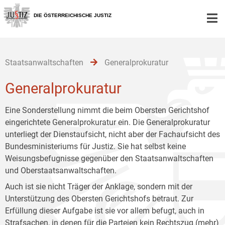
Zur
Zum
Zum
Hauptnavigation
Inhalt
Untermenü
DIE ÖSTERREICHISCHE JUSTIZ
[1]
[2]
[3]
Staatsanwaltschaften
Generalprokuratur
Generalprokuratur
Eine Sonderstellung nimmt die beim Obersten Gerichtshof
eingerichtete Generalprokuratur ein. Die Generalprokuratur
unterliegt der Dienstaufsicht, nicht aber der Fachaufsicht des
Bundesministeriums für Justiz. Sie hat selbst keine
Weisungsbefugnisse gegenüber den Staatsanwaltschaften
und Oberstaatsanwaltschaften.
Auch ist sie nicht Träger der Anklage, sondern mit der
Unterstützung des Obersten Gerichtshofs betraut. Zur
Erfüllung dieser Aufgabe ist sie vor allem befugt, auch in
Strafsachen, in denen für die Parteien kein Rechtszug (mehr)