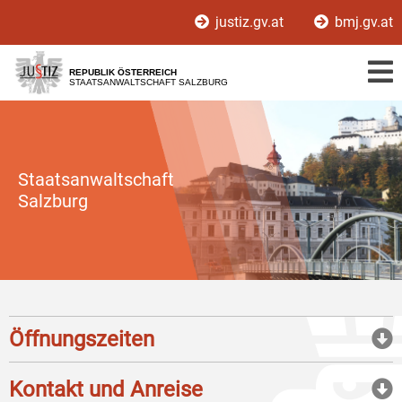
Zur
Zum
justiz.gv.at
bmj.gv.at
Hauptnavigation
Inhalt
[1]
[2]
REPUBLIK ÖSTERREICH
STAATSANWALTSCHAFT SALZBURG
Staatsanwaltschaft
Salzburg
Öffnungszeiten
Kontakt und Anreise