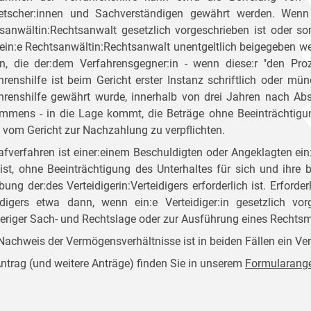
tscher:innen und Sachverständigen gewährt werden. Wenn 
sanwältin:Rechtsanwalt gesetzlich vorgeschrieben ist oder son
ein:e Rechtsanwältin:Rechtsanwalt unentgeltlich beigegeben we
n, die der:dem Verfahrensgegner:in - wenn diese:r "den Pro
hrenshilfe ist beim Gericht erster Instanz schriftlich oder mün
hrenshilfe gewährt wurde, innerhalb von drei Jahren nach Ab
mmens - in die Lage kommt, die Beträge ohne Beeinträchtigun
i vom Gericht zur Nachzahlung zu verpflichten.
rafverfahren ist einer:einem Beschuldigten oder Angeklagten ein:
ist, ohne Beeinträchtigung des Unterhaltes für sich und ihre 
bung der:des Verteidigerin:Verteidigers erforderlich ist. Erforder
idigers etwa dann, wenn ein:e Verteidiger:in gesetzlich vor
eriger Sach- und Rechtslage oder zur Ausführung eines Rechtsmi
achweis der Vermögensverhältnisse ist in beiden Fällen ein V
ntrag (und weitere Anträge) finden Sie in unserem
Formularang