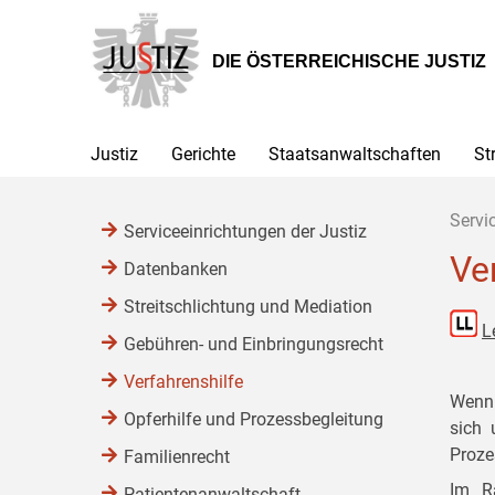
Zur
Zum
Zum
Hauptnavigation
Inhalt
Untermenü
[1]
[2]
[3]
DIE ÖSTERREICHISCHE JUSTIZ
Justiz
Gerichte
Staatsanwaltschaften
St
Servi
Serviceeinrichtungen der Justiz
Ve
Datenbanken
Streitschlichtung und Mediation
L
Gebühren- und Einbringungsrecht
Verfahrenshilfe
Wenn 
Opferhilfe und Prozessbegleitung
sich 
Proze
Familienrecht
Im R
Patientenanwaltschaft,