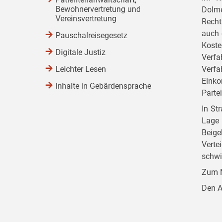
Bewohnervertretung und
Dolme
Vereinsvertretung
Recht
auch 
Pauschalreisegesetz
Koste
Digitale Justiz
Verfa
Leichter Lesen
Verfa
Einko
Inhalte in Gebärdensprache
Parte
In St
Lage 
Beige
Verte
schwi
Zum N
Den A