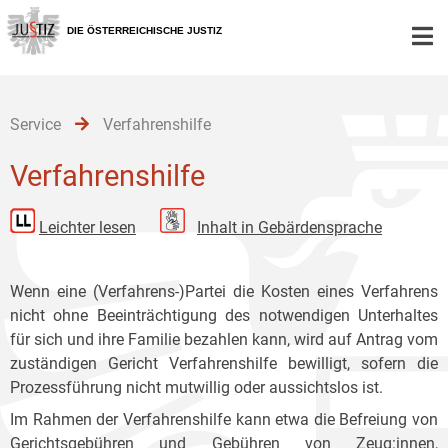
Zur
Zum
Zum
Hauptnavigation
Inhalt
Untermenü
DIE ÖSTERREICHISCHE JUSTIZ
[1]
[2]
[3]
Service
Verfahrenshilfe
Verfahrenshilfe
Leichter lesen
Inhalt in Gebärdensprache
Wenn eine (Verfahrens-)Partei die Kosten eines Verfahrens
nicht ohne Beeinträchtigung des notwendigen Unterhaltes
für sich und ihre Familie bezahlen kann, wird auf Antrag vom
zuständigen Gericht Verfahrenshilfe bewilligt, sofern die
Prozessführung nicht mutwillig oder aussichtslos ist.
Im Rahmen der Verfahrenshilfe kann etwa die Befreiung von
Gerichtsgebühren und Gebühren von Zeug:innen,