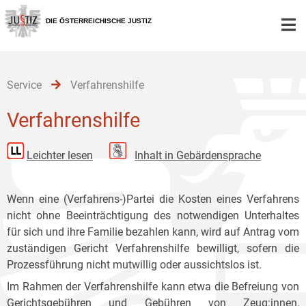
Zur
Zum
Zum
Hauptnavigation
Inhalt
Untermenü
DIE ÖSTERREICHISCHE JUSTIZ
[1]
[2]
[3]
Service
Verfahrenshilfe
Verfahrenshilfe
Leichter lesen
Inhalt in Gebärdensprache
Wenn eine (Verfahrens-)Partei die Kosten eines Verfahrens
nicht ohne Beeinträchtigung des notwendigen Unterhaltes
für sich und ihre Familie bezahlen kann, wird auf Antrag vom
zuständigen Gericht Verfahrenshilfe bewilligt, sofern die
Prozessführung nicht mutwillig oder aussichtslos ist.
Im Rahmen der Verfahrenshilfe kann etwa die Befreiung von
Gerichtsgebühren und Gebühren von Zeug:innen,