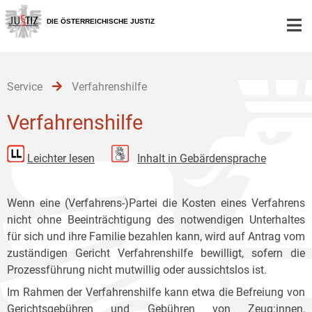
Zur
Zum
Zum
Hauptnavigation
Inhalt
Untermenü
DIE ÖSTERREICHISCHE JUSTIZ
[1]
[2]
[3]
Service
Verfahrenshilfe
Verfahrenshilfe
Leichter lesen
Inhalt in Gebärdensprache
Wenn eine (Verfahrens-)Partei die Kosten eines Verfahrens
nicht ohne Beeinträchtigung des notwendigen Unterhaltes
für sich und ihre Familie bezahlen kann, wird auf Antrag vom
zuständigen Gericht Verfahrenshilfe bewilligt, sofern die
Prozessführung nicht mutwillig oder aussichtslos ist.
Im Rahmen der Verfahrenshilfe kann etwa die Befreiung von
Gerichtsgebühren und Gebühren von Zeug:innen,