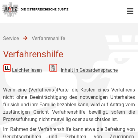
Zur
Zum
Zum
Hauptnavigation
Inhalt
Untermenü
DIE ÖSTERREICHISCHE JUSTIZ
[1]
[2]
[3]
Service
Verfahrenshilfe
Verfahrenshilfe
Leichter lesen
Inhalt in Gebärdensprache
Wenn eine (Verfahrens-)Partei die Kosten eines Verfahrens
nicht ohne Beeinträchtigung des notwendigen Unterhaltes
für sich und ihre Familie bezahlen kann, wird auf Antrag vom
zuständigen Gericht Verfahrenshilfe bewilligt, sofern die
Prozessführung nicht mutwillig oder aussichtslos ist.
Im Rahmen der Verfahrenshilfe kann etwa die Befreiung von
Gerichtsgebühren und Gebühren von Zeug:innen,