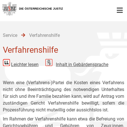
Zur
Zum
Zum
Hauptnavigation
Inhalt
Untermenü
DIE ÖSTERREICHISCHE JUSTIZ
[1]
[2]
[3]
Service
Verfahrenshilfe
Verfahrenshilfe
Leichter lesen
Inhalt in Gebärdensprache
Wenn eine (Verfahrens-)Partei die Kosten eines Verfahrens
nicht ohne Beeinträchtigung des notwendigen Unterhaltes
für sich und ihre Familie bezahlen kann, wird auf Antrag vom
zuständigen Gericht Verfahrenshilfe bewilligt, sofern die
Prozessführung nicht mutwillig oder aussichtslos ist.
Im Rahmen der Verfahrenshilfe kann etwa die Befreiung von
Gerichtsgebühren und Gebühren von Zeug:innen,