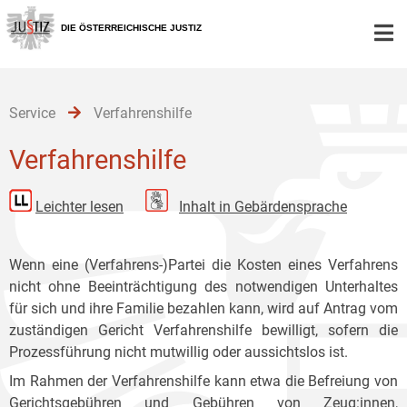
Zur
Zum
Zum
Hauptnavigation
Inhalt
Untermenü
DIE ÖSTERREICHISCHE JUSTIZ
[1]
[2]
[3]
Service
Verfahrenshilfe
Verfahrenshilfe
Leichter lesen
Inhalt in Gebärdensprache
Wenn eine (Verfahrens-)Partei die Kosten eines Verfahrens
nicht ohne Beeinträchtigung des notwendigen Unterhaltes
für sich und ihre Familie bezahlen kann, wird auf Antrag vom
zuständigen Gericht Verfahrenshilfe bewilligt, sofern die
Prozessführung nicht mutwillig oder aussichtslos ist.
Im Rahmen der Verfahrenshilfe kann etwa die Befreiung von
Gerichtsgebühren und Gebühren von Zeug:innen,