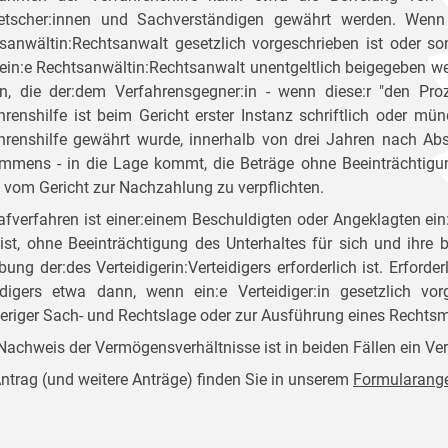
tscher:innen und Sachverständigen gewährt werden. Wenn 
sanwältin:Rechtsanwalt gesetzlich vorgeschrieben ist oder son
ein:e Rechtsanwältin:Rechtsanwalt unentgeltlich beigegeben we
n, die der:dem Verfahrensgegner:in - wenn diese:r "den Pro
hrenshilfe ist beim Gericht erster Instanz schriftlich oder mün
hrenshilfe gewährt wurde, innerhalb von drei Jahren nach Ab
mmens - in die Lage kommt, die Beträge ohne Beeinträchtigun
i vom Gericht zur Nachzahlung zu verpflichten.
rafverfahren ist einer:einem Beschuldigten oder Angeklagten ein:
ist, ohne Beeinträchtigung des Unterhaltes für sich und ihre 
bung der:des Verteidigerin:Verteidigers erforderlich ist. Erforder
idigers etwa dann, wenn ein:e Verteidiger:in gesetzlich vor
eriger Sach- und Rechtslage oder zur Ausführung eines Rechtsmi
achweis der Vermögensverhältnisse ist in beiden Fällen ein V
ntrag (und weitere Anträge) finden Sie in unserem
Formularang