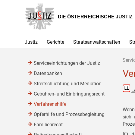
Zur
Zum
Zum
Hauptnavigation
Inhalt
Untermenü
[1]
[2]
[3]
DIE ÖSTERREICHISCHE JUSTIZ
Justiz
Gerichte
Staatsanwaltschaften
St
Servi
Serviceeinrichtungen der Justiz
Ve
Datenbanken
Streitschlichtung und Mediation
L
Gebühren- und Einbringungsrecht
Verfahrenshilfe
Wenn 
Opferhilfe und Prozessbegleitung
sich 
Proze
Familienrecht
Im R
Patientenanwaltschaft,