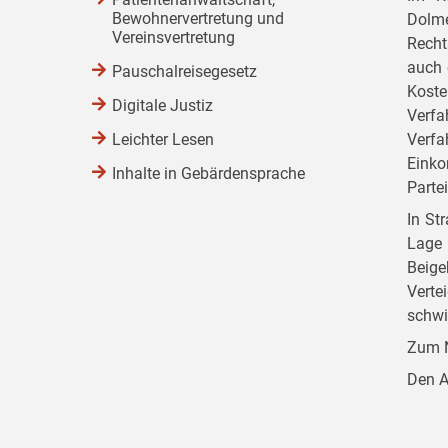
Bewohnervertretung und
Dolme
Vereinsvertretung
Recht
auch 
Pauschalreisegesetz
Koste
Digitale Justiz
Verfa
Leichter Lesen
Verfa
Einko
Inhalte in Gebärdensprache
Parte
In St
Lage 
Beige
Verte
schwi
Zum N
Den A