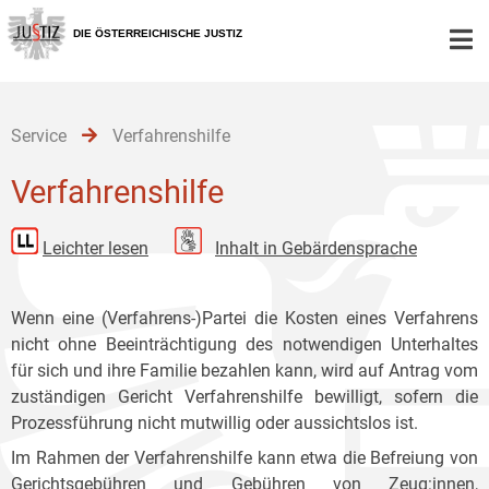
Zur
Zum
Zum
Hauptnavigation
Inhalt
Untermenü
DIE ÖSTERREICHISCHE JUSTIZ
[1]
[2]
[3]
Service
Verfahrenshilfe
Verfahrenshilfe
Leichter lesen
Inhalt in Gebärdensprache
Wenn eine (Verfahrens-)Partei die Kosten eines Verfahrens
nicht ohne Beeinträchtigung des notwendigen Unterhaltes
für sich und ihre Familie bezahlen kann, wird auf Antrag vom
zuständigen Gericht Verfahrenshilfe bewilligt, sofern die
Prozessführung nicht mutwillig oder aussichtslos ist.
Im Rahmen der Verfahrenshilfe kann etwa die Befreiung von
Gerichtsgebühren und Gebühren von Zeug:innen,