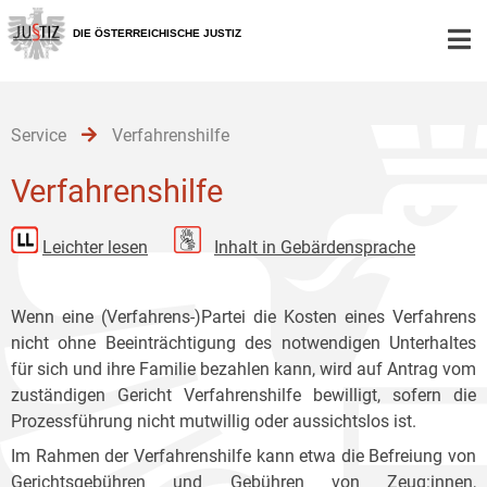
Zur
Zum
Zum
Hauptnavigation
Inhalt
Untermenü
DIE ÖSTERREICHISCHE JUSTIZ
[1]
[2]
[3]
Service
Verfahrenshilfe
Verfahrenshilfe
Leichter lesen
Inhalt in Gebärdensprache
Wenn eine (Verfahrens-)Partei die Kosten eines Verfahrens
nicht ohne Beeinträchtigung des notwendigen Unterhaltes
für sich und ihre Familie bezahlen kann, wird auf Antrag vom
zuständigen Gericht Verfahrenshilfe bewilligt, sofern die
Prozessführung nicht mutwillig oder aussichtslos ist.
Im Rahmen der Verfahrenshilfe kann etwa die Befreiung von
Gerichtsgebühren und Gebühren von Zeug:innen,