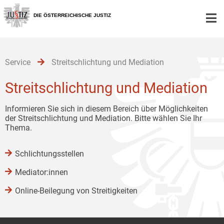
Zur
Zum
Zum
Hauptnavigation
Inhalt
Untermenü
DIE ÖSTERREICHISCHE JUSTIZ
[1]
[2]
[3]
Service
Streitschlichtung und Mediation
Streitschlichtung und Mediation
Informieren Sie sich in diesem Bereich über Möglichkeiten
der Streitschlichtung und Mediation. Bitte wählen Sie Ihr
Thema.
Schlichtungsstellen
Mediator:innen
Online-Beilegung von Streitigkeiten