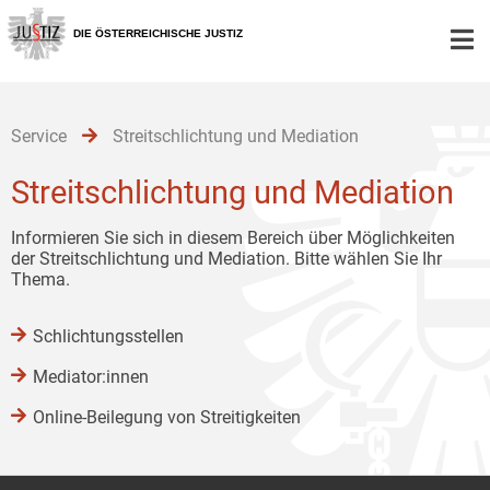
Zur
Zum
Zum
Hauptnavigation
Inhalt
Untermenü
DIE ÖSTERREICHISCHE JUSTIZ
[1]
[2]
[3]
Service
Streitschlichtung und Mediation
Streitschlichtung und Mediation
Informieren Sie sich in diesem Bereich über Möglichkeiten
der Streitschlichtung und Mediation. Bitte wählen Sie Ihr
Thema.
Schlichtungsstellen
Mediator:innen
Online-Beilegung von Streitigkeiten