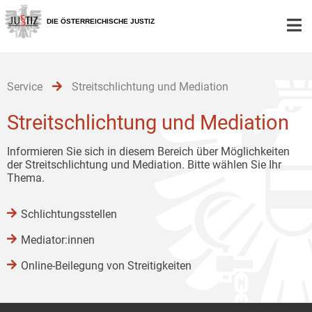
Zur
Zum
Zum
Hauptnavigation
Inhalt
Untermenü
DIE ÖSTERREICHISCHE JUSTIZ
[1]
[2]
[3]
Service
Streitschlichtung und Mediation
Streitschlichtung und Mediation
Informieren Sie sich in diesem Bereich über Möglichkeiten
der Streitschlichtung und Mediation. Bitte wählen Sie Ihr
Thema.
Schlichtungsstellen
Mediator:innen
Online-Beilegung von Streitigkeiten