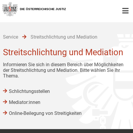
Zur
Zum
Zum
Hauptnavigation
Inhalt
Untermenü
DIE ÖSTERREICHISCHE JUSTIZ
[1]
[2]
[3]
Service
Streitschlichtung und Mediation
Streitschlichtung und Mediation
Informieren Sie sich in diesem Bereich über Möglichkeiten
der Streitschlichtung und Mediation. Bitte wählen Sie Ihr
Thema.
Schlichtungsstellen
Mediator:innen
Online-Beilegung von Streitigkeiten