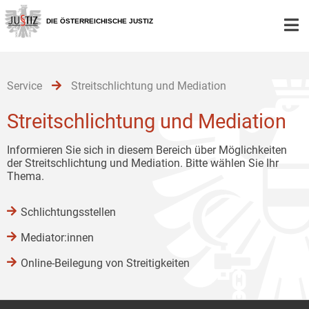
Zur
Zum
Zum
Hauptnavigation
Inhalt
Untermenü
DIE ÖSTERREICHISCHE JUSTIZ
[1]
[2]
[3]
Service
Streitschlichtung und Mediation
Streitschlichtung und Mediation
Informieren Sie sich in diesem Bereich über Möglichkeiten
der Streitschlichtung und Mediation. Bitte wählen Sie Ihr
Thema.
Schlichtungsstellen
Mediator:innen
Online-Beilegung von Streitigkeiten