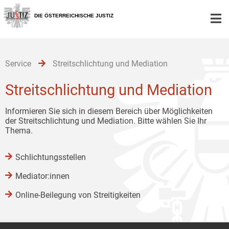
Zur
Zum
Zum
Hauptnavigation
Inhalt
Untermenü
DIE ÖSTERREICHISCHE JUSTIZ
[1]
[2]
[3]
Service
Streitschlichtung und Mediation
Streitschlichtung und Mediation
Informieren Sie sich in diesem Bereich über Möglichkeiten
der Streitschlichtung und Mediation. Bitte wählen Sie Ihr
Thema.
Schlichtungsstellen
Mediator:innen
Online-Beilegung von Streitigkeiten