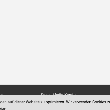
on
Social Media Kanäle
der Justiz und des BMJ
ngen auf dieser Website zu optimieren. Wir verwenden Cookies z
e 7
hier
.