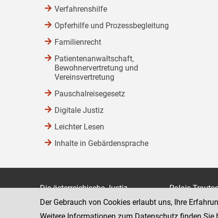
Verfahrenshilfe
Opferhilfe und Prozessbegleitung
Familienrecht
Patientenanwaltschaft,
Bewohnervertretung und
Vereinsvertretung
Pauschalreisegesetz
Digitale Justiz
Leichter Lesen
Inhalte in Gebärdensprache
Die österreichische Justiz
Palais Trauts
Der Gebrauch von Cookies erlaubt uns, Ihre Erfahru
Museumstraß
Bundesministerium für Justiz
1070 Wien
Weitere Informationen zum Datenschutz finden Sie