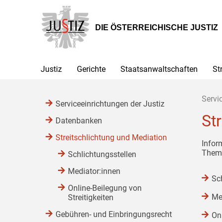
Zur
Zum
Zum
Hauptnavigation
Inhalt
Untermenü
[1]
[2]
[3]
DIE ÖSTERREICHISCHE JUSTIZ
Justiz
Gerichte
Staatsanwaltschaften
St
Servi
Serviceeinrichtungen der Justiz
St
Datenbanken
Streitschlichtung und Mediation
Infor
Them
Schlichtungsstellen
Mediator:innen
Sc
Online-Beilegung von
Me
Streitigkeiten
Gebühren- und Einbringungsrecht
Onl