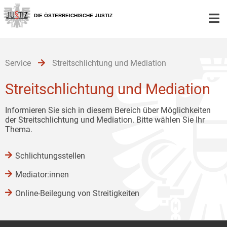
Zur
Zum
Zum
Hauptnavigation
Inhalt
Untermenü
DIE ÖSTERREICHISCHE JUSTIZ
[1]
[2]
[3]
Service
Streitschlichtung und Mediation
Streitschlichtung und Mediation
Informieren Sie sich in diesem Bereich über Möglichkeiten
der Streitschlichtung und Mediation. Bitte wählen Sie Ihr
Thema.
Schlichtungsstellen
Mediator:innen
Online-Beilegung von Streitigkeiten