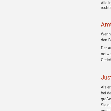
Alle 
rechts
Amt
Wenn 
den B
Der A
notwe
Geric
Jus
Als e
bei d
größe
Sie a
und
L