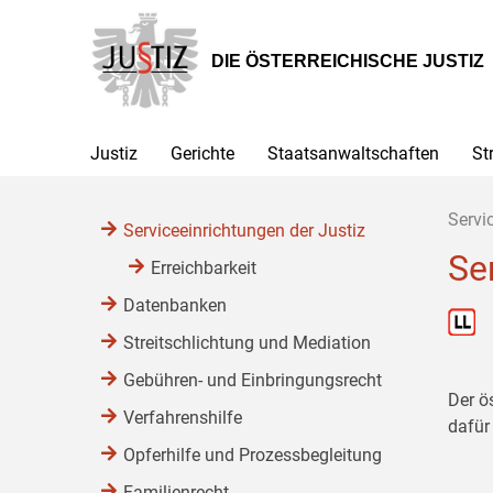
Zur
Zum
Zum
Hauptnavigation
Inhalt
Untermenü
[1]
[2]
[3]
DIE ÖSTERREICHISCHE JUSTIZ
Justiz
Gerichte
Staatsanwaltschaften
St
Servi
Serviceeinrichtungen der Justiz
Se
Erreichbarkeit
Datenbanken
Streitschlichtung und Mediation
Gebühren- und Einbringungsrecht
Der ö
Verfahrenshilfe
dafür
Opferhilfe und Prozessbegleitung
Familienrecht