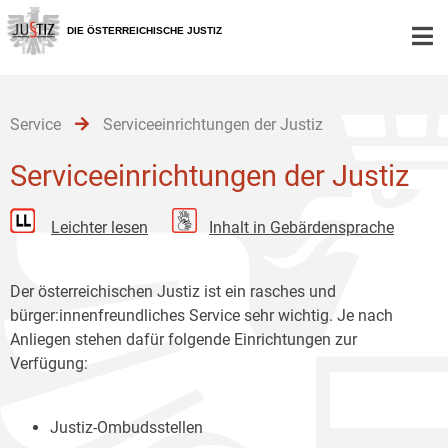
Zur
Zum
Zum
Hauptnavigation
Inhalt
Untermenü
DIE ÖSTERREICHISCHE JUSTIZ
[1]
[2]
[3]
Service
Serviceeinrichtungen der Justiz
Serviceeinrichtungen der Justiz
Leichter lesen
Inhalt in Gebärdensprache
Der österreichischen Justiz ist ein rasches und
bürger:innenfreundliches Service sehr wichtig. Je nach
Anliegen stehen dafür folgende Einrichtungen zur
Verfügung:
Justiz-Ombudsstellen