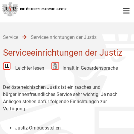
Zur
Zum
Zum
Hauptnavigation
Inhalt
Untermenü
DIE ÖSTERREICHISCHE JUSTIZ
[1]
[2]
[3]
Service
Serviceeinrichtungen der Justiz
Serviceeinrichtungen der Justiz
Leichter lesen
Inhalt in Gebärdensprache
Der österreichischen Justiz ist ein rasches und
bürger:innenfreundliches Service sehr wichtig. Je nach
Anliegen stehen dafür folgende Einrichtungen zur
Verfügung:
Justiz-Ombudsstellen